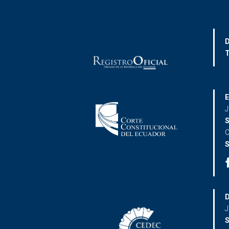
D
T
E
J
S
C
S
D
J
S