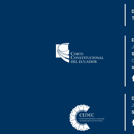
D
T
E
J
S
C
S
D
J
S