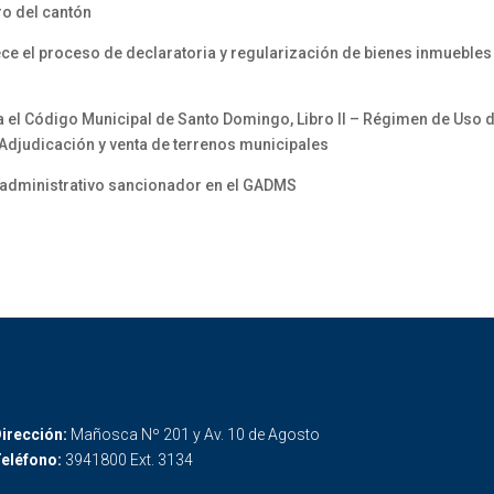
ro del cantón
e el proceso de declaratoria y regularización de bienes inmueble
 Código Municipal de Santo Domingo, Libro II – Régimen de Uso de S
– Adjudicación y venta de terrenos municipales
 administrativo sancionador en el GADMS
irección:
Mañosca Nº 201 y Av. 10 de Agosto
eléfono:
3941800 Ext. 3134