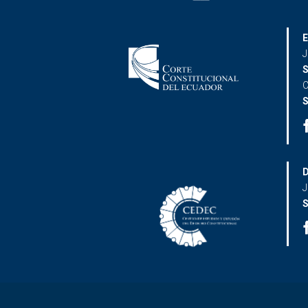
E
J
S
C
S
D
J
S