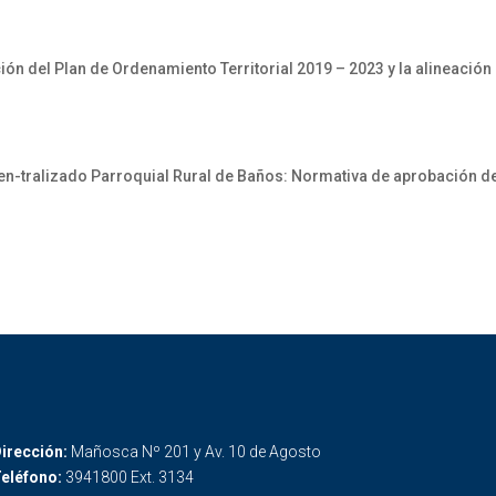
ón del Plan de Ordenamiento Territorial 2019 – 2023 y la alineación
ralizado Parroquial Rural de Baños: Normativa de aprobación de l
irección:
Mañosca Nº 201 y Av. 10 de Agosto
eléfono:
3941800 Ext. 3134