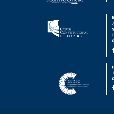
E
J
S
C
S
D
J
S