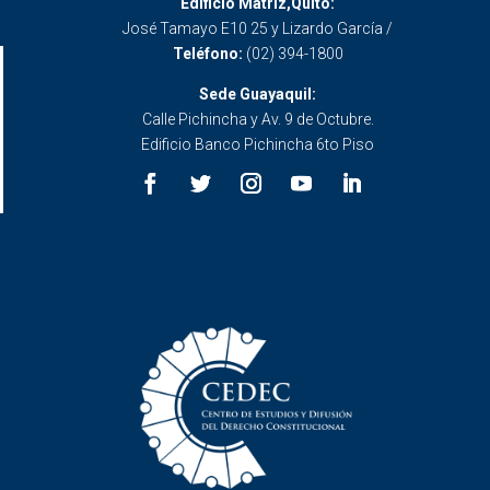
Edificio Matriz,Quito:
José Tamayo E10 25 y Lizardo García /
Teléfono:
(02) 394-1800
Sede Guayaquil:
Calle Pichincha y Av. 9 de Octubre.
Edificio Banco Pichincha 6to Piso