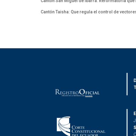
Cantón San Miguel de Ibarra: Reformatoria que 
Cantón Taisha: Que regula el control de vectore
D
T
E
J
S
C