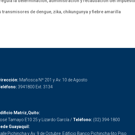
regula la determinación, administración y recaudación del impuesto
s transmisores de dengue, zika, chikungunya y fiebre amarilla
irección:
Mañosca Nº 201 y Av. 10 de Agosto
eléfono:
3941800 Ext. 3134
dificio Matriz,Quito:
osé Tamayo E10 25 y Lizardo García /
Teléfono:
(02) 394-1800
ede Guayaquil:
alle Pichincha y Av. 9 de Octubre. Edificio Banco Pichincha 6to Piso