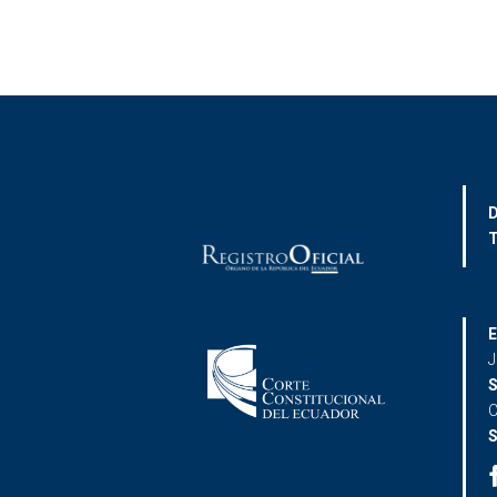
D
T
E
J
S
C
S