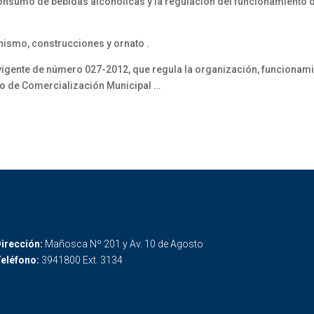
onsumo de bebidas alcohólicas y la regulación del funcionamiento 
nismo, construcciones y ornato .
vigente de número 027-2012, que regula la organización, funcionamie
ro de Comercialización Municipal …
irección:
Mañosca Nº 201 y Av. 10 de Agosto
eléfono:
3941800 Ext. 3134