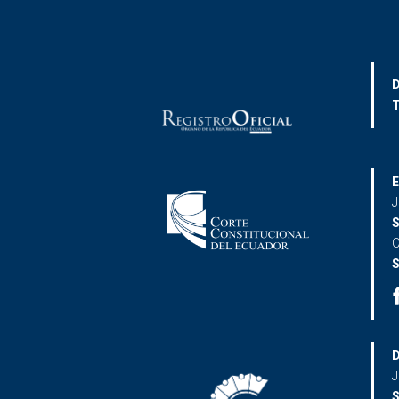
D
T
E
J
S
C
S
D
J
S