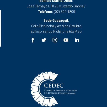
Edificio Matriz,Quito:
José Tamayo E10 25 y Lizardo García /
Teléfono:
(02) 394-1800
Sede Guayaquil:
Calle Pichincha y Av. 9 de Octubre.
Edificio Banco Pichincha 6to Piso