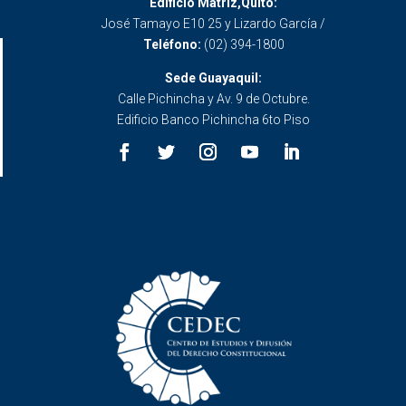
Edificio Matriz,Quito:
José Tamayo E10 25 y Lizardo García /
Teléfono:
(02) 394-1800
Sede Guayaquil:
Calle Pichincha y Av. 9 de Octubre.
Edificio Banco Pichincha 6to Piso