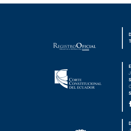
D
T
E
J
S
C
S
D
J