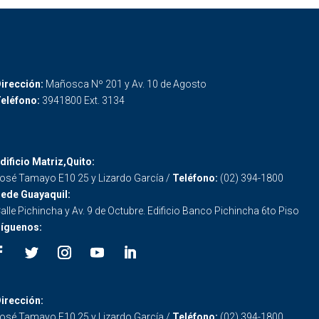
irección:
Mañosca Nº 201 y Av. 10 de Agosto
eléfono:
3941800 Ext. 3134
dificio Matriz,Quito:
osé Tamayo E10 25 y Lizardo García /
Teléfono:
(02) 394-1800
ede Guayaquil:
alle Pichincha y Av. 9 de Octubre. Edificio Banco Pichincha 6to Piso
íguenos:
irección:
osé Tamayo E10 25 y Lizardo García /
Teléfono:
(02) 394-1800