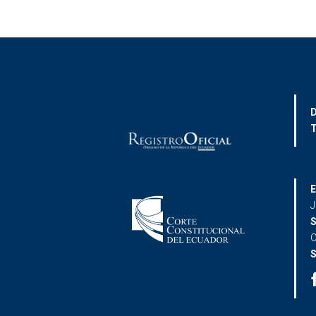
D
T
E
J
S
C
S