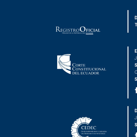
D
T
E
J
S
C
S
D
J
S