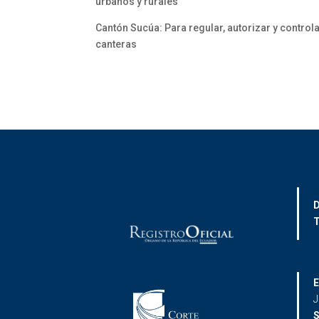
urbanos y rurales
Cantón Sucúa: Para regular, autorizar y controla
canteras
D
T
E
J
S