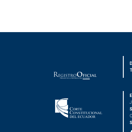
D
T
E
J
S
C
S