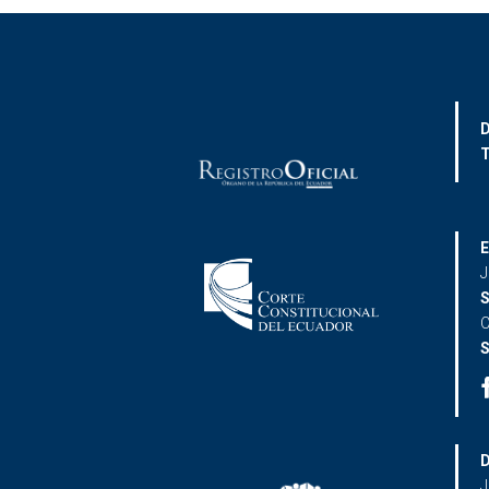
D
T
E
J
S
C
S
D
J