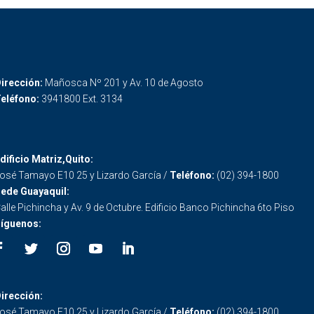
irección:
Mañosca Nº 201 y Av. 10 de Agosto
eléfono:
3941800 Ext. 3134
dificio Matriz,Quito:
osé Tamayo E10 25 y Lizardo García /
Teléfono:
(02) 394-1800
ede Guayaquil:
alle Pichincha y Av. 9 de Octubre. Edificio Banco Pichincha 6to Piso
íguenos:
irección:
osé Tamayo E10 25 y Lizardo García /
Teléfono:
(02) 394-1800