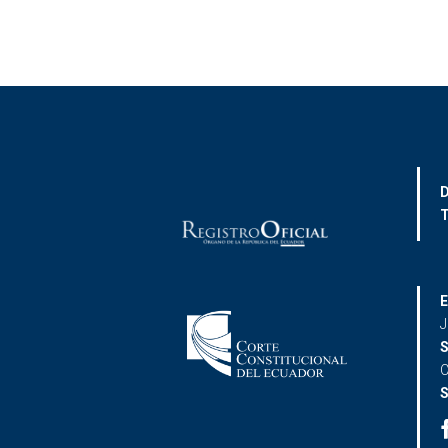
D
T
E
J
S
C
S