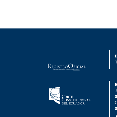
D
T
E
J
S
C
S