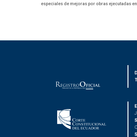
especiales de mejoras por obras ejecutadas en
D
T
E
J
S
C
S