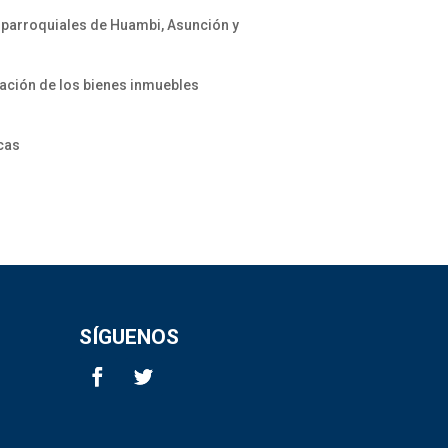
s parroquiales de Huambi, Asunción y
zación de los bienes inmuebles
icas
SÍGUENOS