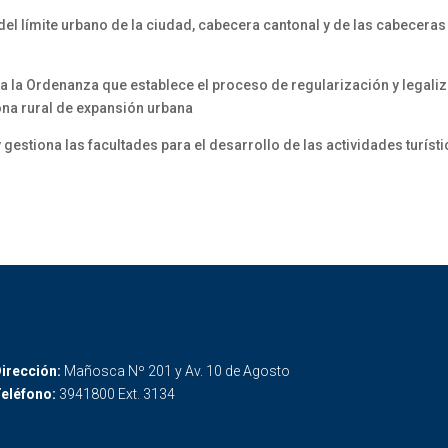
 del límite urbano de la ciudad, cabecera cantonal y de las cabecera
 la Ordenanza que establece el proceso de regularización y legali
ona rural de expansión urbana
 gestiona las facultades para el desarrollo de las actividades turíst
irección:
Mañosca Nº 201 y Av. 10 de Agosto
eléfono:
3941800 Ext. 3134