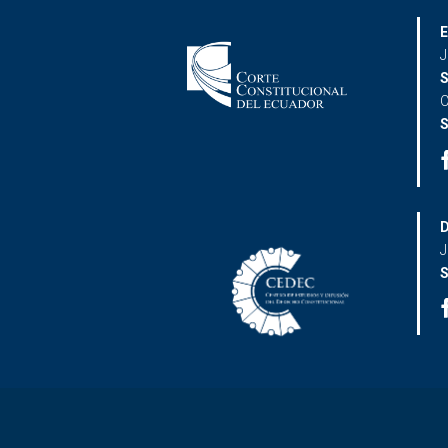
E
J
S
C
S
D
J
S