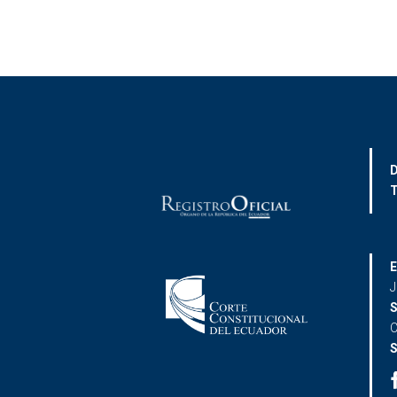
D
T
E
J
S
C
S