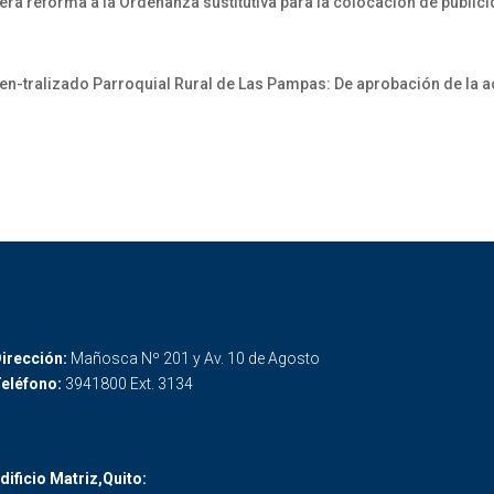
ra reforma a la Ordenanza sustitutiva para la colocación de publici
ralizado Parroquial Rural de Las Pampas: De aprobación de la act
irección:
Mañosca Nº 201 y Av. 10 de Agosto
eléfono:
3941800 Ext. 3134
dificio Matriz,Quito: