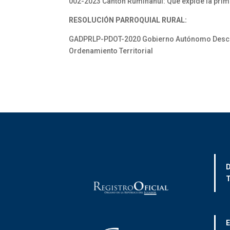
002-2023 Cantón Rumiñahui: Que expide la prime
RESOLUCIÓN PARROQUIAL RURAL:
GADPRLP-PDOT-2020 Gobierno Autónomo Descen-t
Ordenamiento Territorial
D
T
E