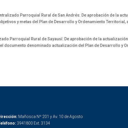
lizado Parroquial Rural de San Andrés: De aprobación de la actual
bjetivos y metas del Plan de Desarrollo y Ordenamiento Territorial, a
o Parroquial Rural de Sayausí: De aprobación de la actualización 
del documento denominado actualización del Plan de Desarrollo y Or
irección:
Mañosca Nº 201 y Av. 10 de Agosto
eléfono:
3941800 Ext. 3134