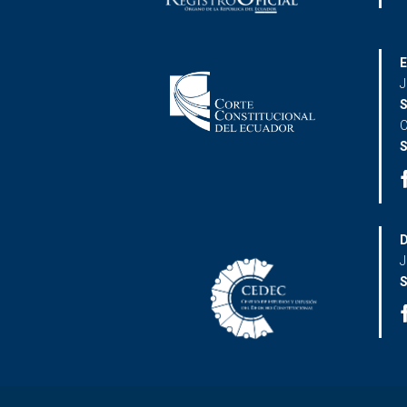
E
J
S
C
S
D
J
S