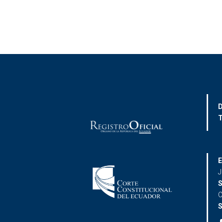
D
T
E
J
S
C
S