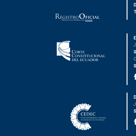
D
T
E
J
S
C
S
D
J
S