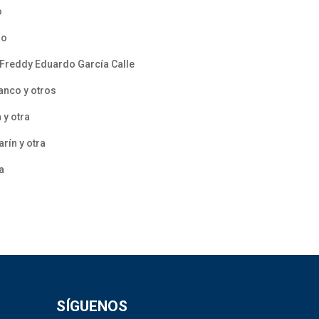
o
ho
 Freddy Eduardo García Calle
anco y otros
 y otra
rín y otra
a
SÍGUENOS