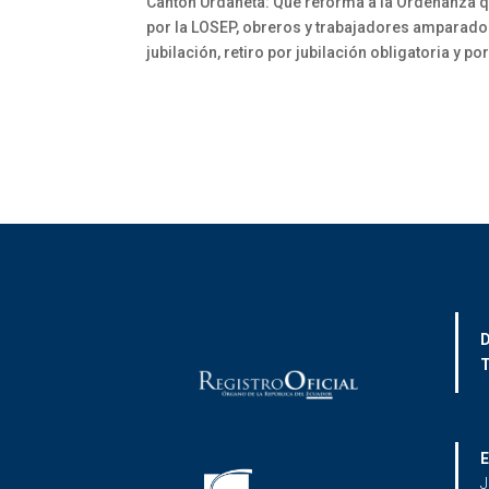
Cantón Urdaneta: Que reforma a la Ordenanza qu
por la LOSEP, obreros y trabajadores amparados 
jubilación, retiro por jubilación obligatoria y 
D
T
E
J