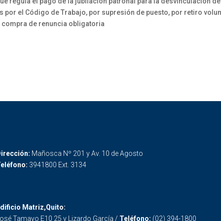
e regula el pago de la jubilación patronal para la desvinculación 
por el Código de Trabajo, por supresión de puesto, por retiro volun
por compra de renuncia obligatoria
irección:
Mañosca Nº 201 y Av. 10 de Agosto
eléfono:
3941800 Ext. 3134
dificio Matriz,Quito:
osé Tamayo E10 25 y Lizardo García /
Teléfono:
(02) 394-1800