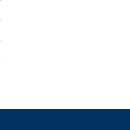
-
-
-
-