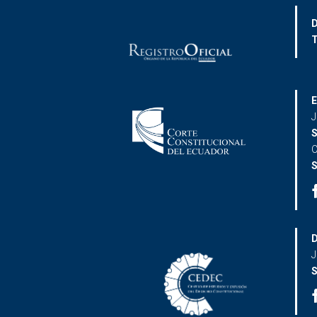
D
T
E
J
S
C
S
D
J
S