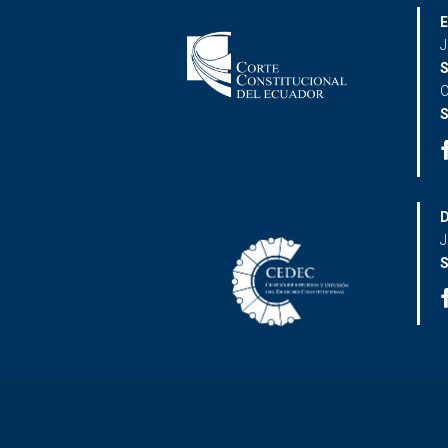
E
J
S
C
S
D
J
S