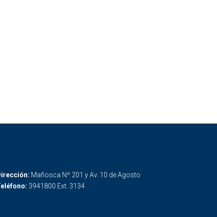
irección:
Mañosca Nº 201 y Av. 10 de Agosto
eléfono:
3941800 Ext. 3134