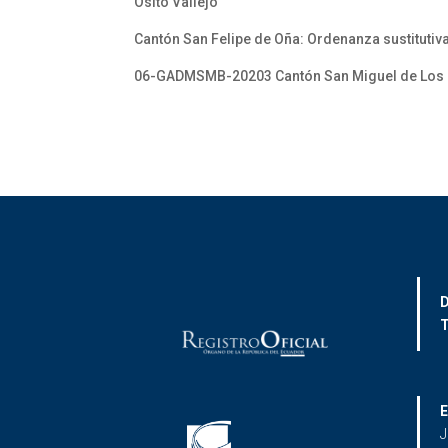
Osito Vallejo”
Cantón San Felipe de Oña: Ordenanza sustituti
06-GADMSMB-20203 Cantón San Miguel de Los B
D
T
E
J