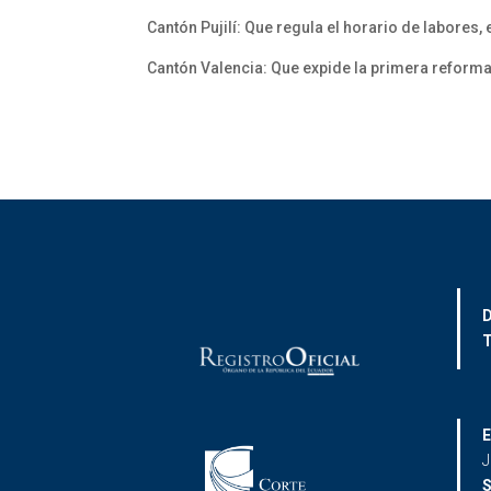
Cantón Pujilí: Que regula el horario de labores
Cantón Valencia: Que expide la primera reform
D
T
E
J
S