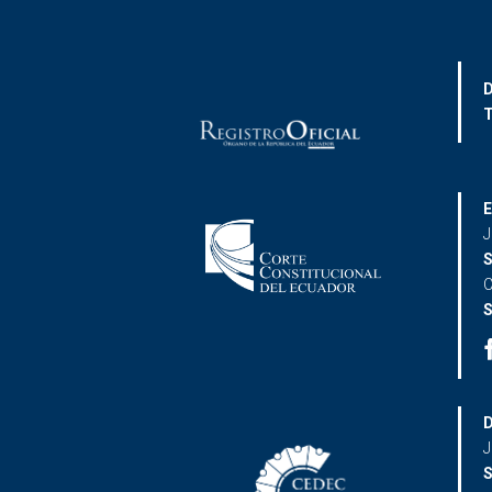
D
T
E
J
S
C
S
D
J
S