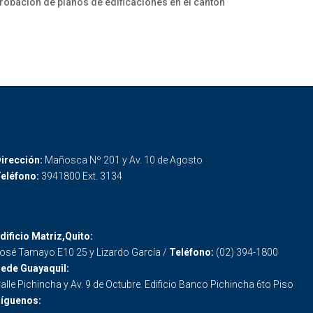
aprobación de planos de edificaciones en el cantón
irección:
Mañosca Nº 201 y Av. 10 de Agosto
eléfono:
3941800 Ext. 3134
dificio Matriz,Quito:
osé Tamayo E10 25 y Lizardo García /
Teléfono:
(02) 394-1800
ede Guayaquil:
alle Pichincha y Av. 9 de Octubre. Edificio Banco Pichincha 6to Piso
íguenos: