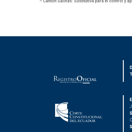
– Cantón Salinas: Sustitutiva para el control y 
D
T
E
J
S
C
S