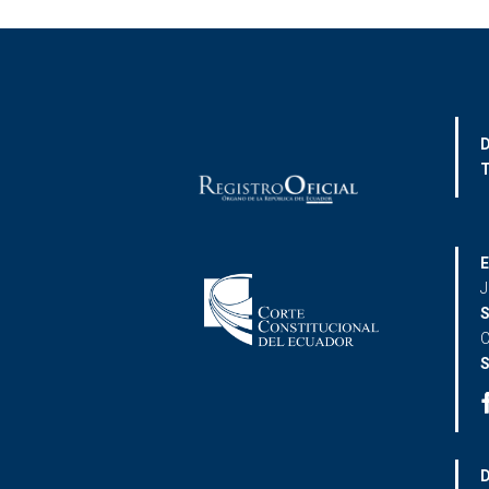
D
T
E
J
S
C
S
D