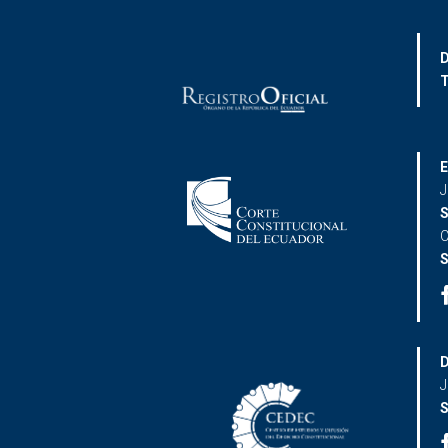
D
T
E
J
S
C
S
D
J
S