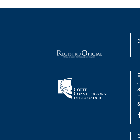
D
T
E
J
S
C
S
D