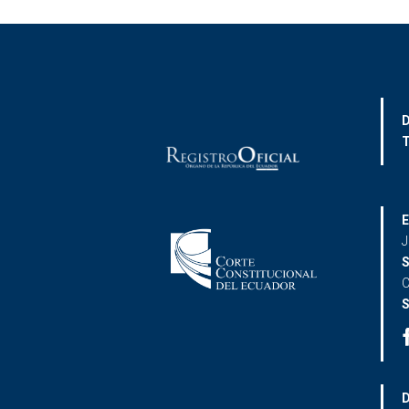
D
T
E
J
S
C
S
D