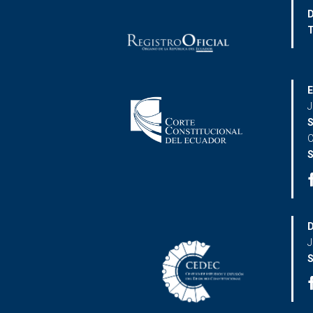
D
T
E
J
S
C
S
D
J
S