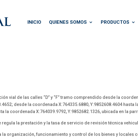
INICIO
QUIENES SOMOS
PRODUCTOS
ción vial de las calles “D” y “F” tramo comprendido desde la coord
8.4652; desde la coordenada X:764335.6880, Y:9852608.4604 hasta 
sta la coordenada X:764039.9792, Y:9852682.1326, ubicada en la par
egula la prestación y la tasa de servicio de revisión técnica vehicu
 organización, funcionamiento y control de los bienes y locales 