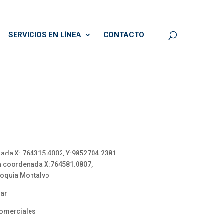
SERVICIOS EN LÍNEA
CONTACTO
enada X: 764315.4002, Y:9852704.2381
la coordenada X:764581.0807,
roquia Montalvo
lar
comerciales