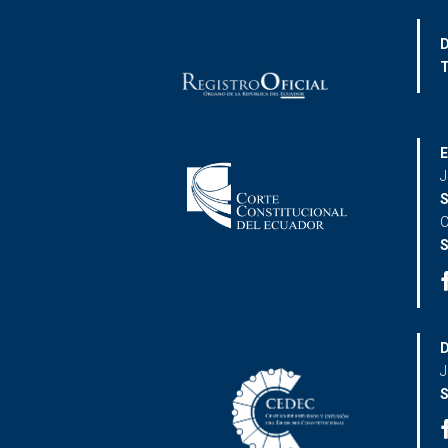
D
T
E
J
S
C
S
D
J
S