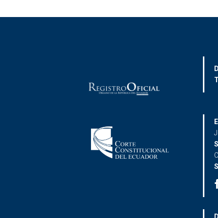
D
T
E
J
S
C
S
D