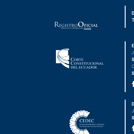
D
T
E
J
S
C
S
D
J
S