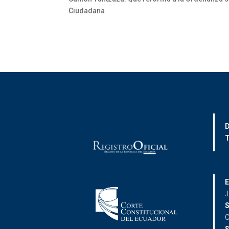
Ciudadana
D
T
E
J
S
C