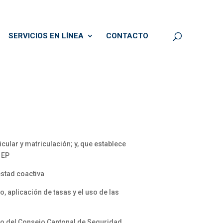
SERVICIOS EN LÍNEA
CONTACTO
cular y matriculación; y, que establece
 EP
estad coactiva
 aplicación de tasas y el uso de las
to del Consejo Cantonal de Seguridad