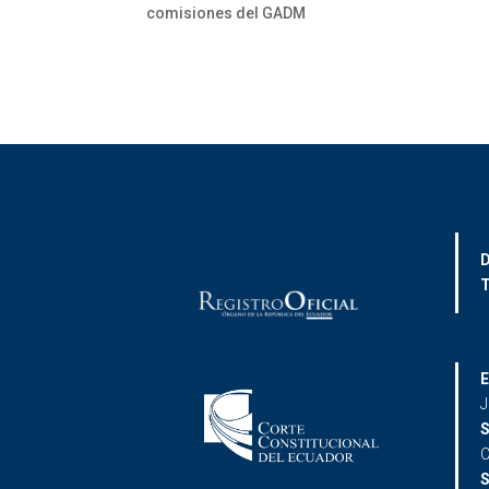
comisiones del GADM
D
T
E
J
S
C
S