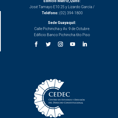
Edificio Matriz,Quito:
José Tamayo E10 25 y Lizardo García /
Teléfono:
(02) 394-1800
Sede Guayaquil:
Calle Pichincha y Av. 9 de Octubre.
Edificio Banco Pichincha 6to Piso