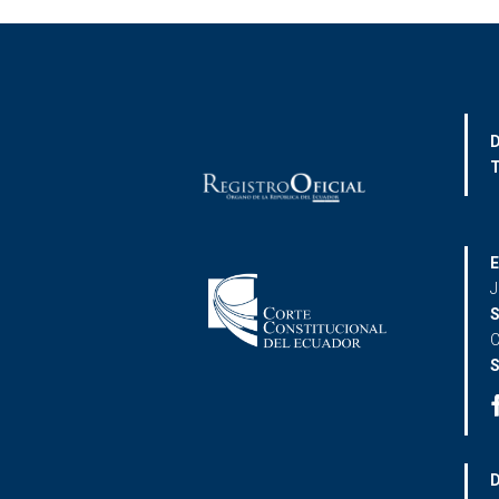
D
T
E
J
S
C
S
D