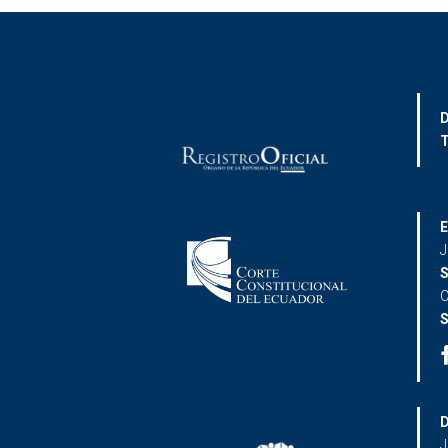
D
T
E
J
S
C
S
D
J