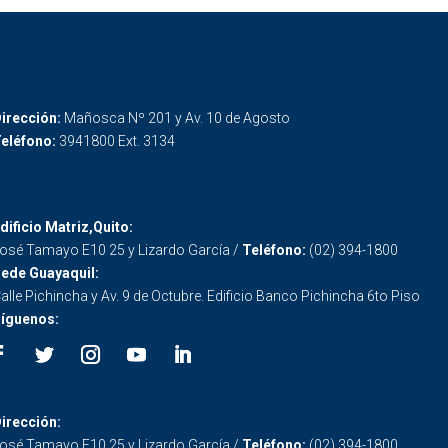
irección:
Mañosca Nº 201 y Av. 10 de Agosto
eléfono:
3941800 Ext. 3134
dificio Matriz,Quito:
osé Tamayo E10 25 y Lizardo García /
Teléfono:
(02) 394-1800
ede Guayaquil:
alle Pichincha y Av. 9 de Octubre. Edificio Banco Pichincha 6to Piso
íguenos:
irección:
osé Tamayo E10 25 y Lizardo García /
Teléfono:
(02) 394-1800