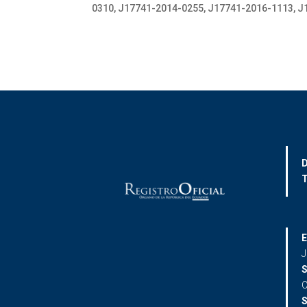
0310, J17741-2014-0255, J17741-2016-1113, 
D
T
E
J
S
C
S