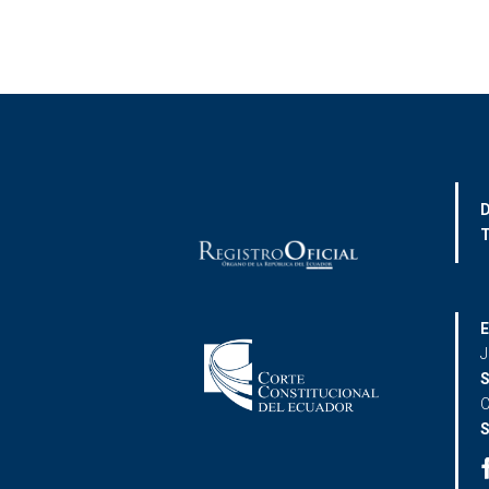
D
T
E
J
S
C
S