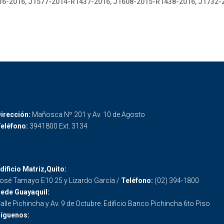
36-2016, J1577-2014-R1437-2016, J1608-2015-R1438-2016, J1732-
irección:
Mañosca Nº 201 y Av. 10 de Agosto
eléfono:
3941800 Ext. 3134
dificio Matriz,Quito:
osé Tamayo E10 25 y Lizardo García /
Teléfono:
(02) 394-1800
ede Guayaquil:
alle Pichincha y Av. 9 de Octubre. Edificio Banco Pichincha 6to Piso
íguenos: