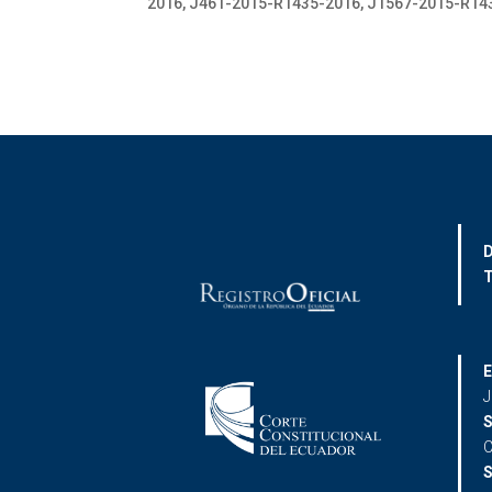
2016, J461-2015-R1435-2016, J1567-2015-R14
D
T
E
J
S
C
S