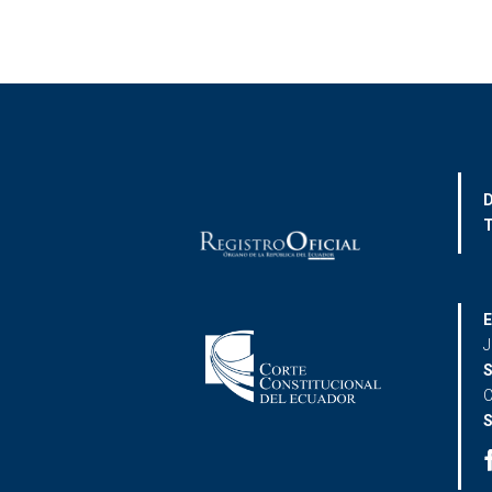
D
T
E
J
S
C
S